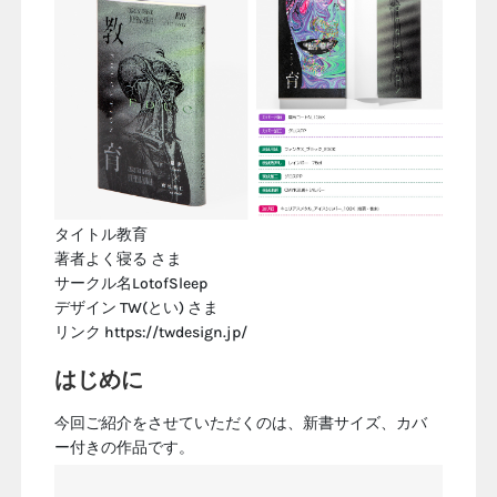
タイトル
教育
著者
よく寝る さま
サークル名
LotofSleep
デザイン
TW(とい) さま
リンク
https://twdesign.jp/
はじめに
今回ご紹介をさせていただくのは、新書サイズ、カバ
ー付きの作品です。