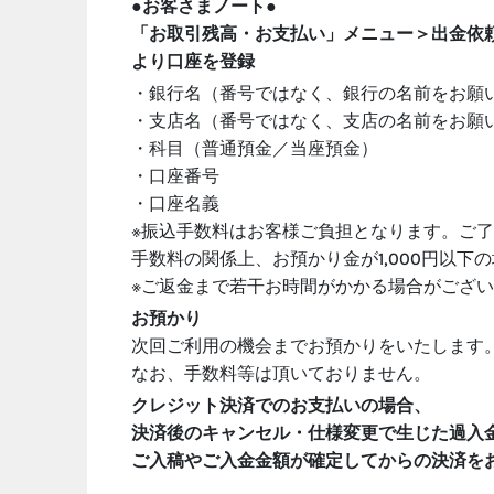
●お客さまノート●
「お取引残高・お支払い」メニュー＞出金依
より口座を登録
・銀行名（番号ではなく、銀行の名前をお願
・支店名（番号ではなく、支店の名前をお願
・科目（普通預金／当座預金）
・口座番号
・口座名義
※振込手数料はお客様ご負担となります。ご
手数料の関係上、お預かり金が1,000円以
※ご返金まで若干お時間がかかる場合がござ
お預かり
次回ご利用の機会までお預かりをいたします
なお、手数料等は頂いておりません。
クレジット決済でのお支払いの場合、
決済後のキャンセル・仕様変更で生じた過入
ご入稿やご入金金額が確定してからの決済を