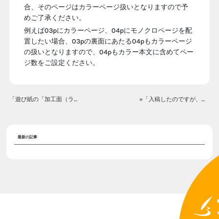
合、そのページはカラーページ扱いとなりますので予
めご了承ください。
例えば03pにカラーページ、04pにモノクロページを配
置したい場合、03pの裏面にあたる04pもカラーページ
の扱いとなりますので、04pもカラー本文に含めてペー
ジ数をご設定ください。
「遊び紙の「加工面（ラメ面/エンボス面含む）の外側」「内側」の指定とは、 どのようになるのでしょうか？」«
»「入稿したのですが、仕様変更はできますか？（部数、用紙など）」
最新の記事